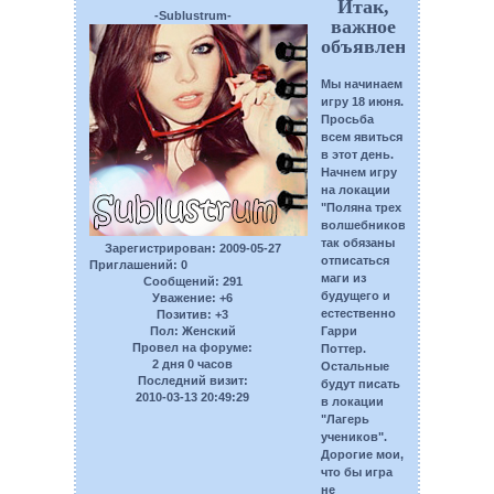
Итак,
-Sublustrum-
важное
объявление!!!
Мы начинаем
игру 18 июня.
Просьба
всем явиться
в этот день.
Начнем игру
на локации
"Поляна трех
волшебников",
так обязаны
Зарегистрирован
: 2009-05-27
отписаться
Приглашений:
0
маги из
Сообщений:
291
будущего и
Уважение:
+6
естественно
Позитив:
+3
Гарри
Пол:
Женский
Провел на форуме:
Поттер.
2 дня 0 часов
Остальные
Последний визит:
будут писать
2010-03-13 20:49:29
в локации
"Лагерь
учеников".
Дорогие мои,
что бы игра
не