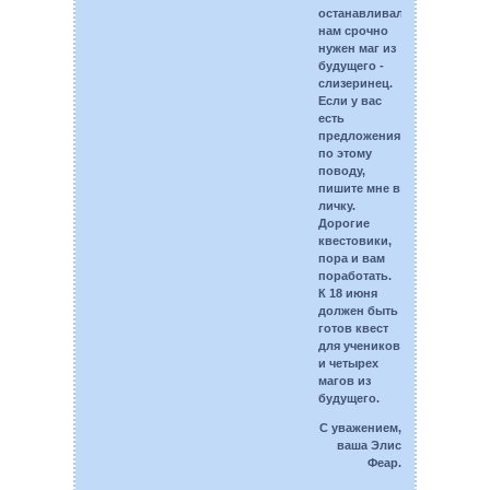
останавливалась,
нам срочно
нужен маг из
будущего -
слизеринец.
Если у вас
есть
предложения
по этому
поводу,
пишите мне в
личку.
Дорогие
квестовики,
пора и вам
поработать.
К 18 июня
должен быть
готов квест
для учеников
и четырех
магов из
будущего.
С уважением,
ваша Элис
Феар.