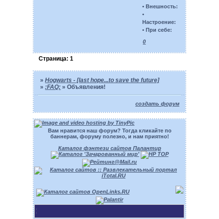
• Внешность:
•
Настроение:
• При себе:
0
Страница:
1
»
Hogwarts - [last hope...to save the future]
»
:FAQ:
»
Объявления!
создать форум
Вам нравится наш форум? Тогда кликайте по
баннерам, форуму полезно, и нам приятно!
Каталог фэнтези сайтов Палантир
Наш: