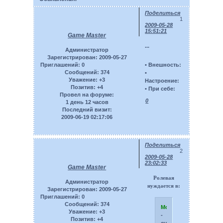
Поделиться
1
2009-05-28
15:51:21
Game Master
...
Администратор
Зарегистрирован
: 2009-05-27
• Внешность:
Приглашений:
0
Сообщений:
374
•
Уважение:
+3
Настроение:
Позитив:
+4
• При себе:
Провел на форуме:
0
1 день 12 часов
Последний визит:
2009-06-19 02:17:06
Поделиться
2
2009-05-28
23:02:33
Game Master
Ролевая
Администратор
нуждается в:
Зарегистрирован
: 2009-05-27
Приглашений:
0
Сообщений:
374
Модераторах:
Уважение:
+3
-
Позитив:
+4