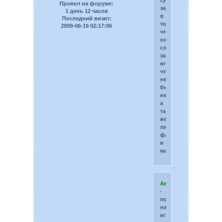
суть
Провел на форуме:
заключается
1 день 12 часов
в
Последний визит:
том,
2009-06-19 02:17:06
чтобы
он
следил
за
игрой,
чтобы
не
было
неразберих,
а
так
же
лишнего
флуда
и
мата.
Аватаромейкерах:
-
помогать
нашим
игрокам