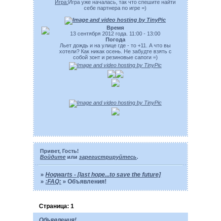
Игра:
Игра уже началась, так что спешите найти
себе партнера по игре =)
Время
13 сентября 2012 года. 11:00 - 13:00
Погода
Льет дождь и на улице где - то +11. А что вы
хотели? Как никак осень. Не забудте взять с
собой зонт и резиновые сапоги =)
Привет, Гость!
Войдите
или
зарегистрируйтесь
.
»
Hogwarts - [last hope...to save the future]
»
:FAQ:
»
Объявления!
Страница:
1
Объявления!