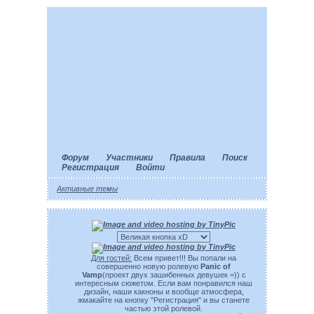
Форум
Участники
Правила
Поиск
Регистрация
Войти
Активные темы
Для гостей:
Всем привет!!! Вы попали на
совершенно новую ролевую
Panic of
Vamp
(проект двух зашибенных девушек =)) с
интересным сюжетом. Если вам понравился наш
дизайн, наши какноны и вообще атмосфера,
жмакайте на кнопку "Регистрация" и вы станете
частью этой ролевой.